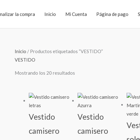
inalizar la compra
Inicio
Mi Cuenta
Página de pago
Sorted
Inicio
/ Productos etiquetados “VESTIDO”
by
VESTIDO
latest
Mostrando los 20 resultados
Vestido
Vestido
Ves
camisero
camisero
sol