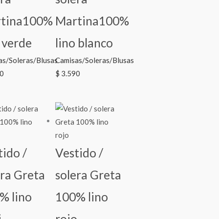
tina100%
Martina100%
 verde
lino blanco
as/Soleras/Blusas
Camisas/Soleras/Blusas
0
$
3.590
tido /
Vestido /
era Greta
solera Greta
% lino
100% lino
i
rojo