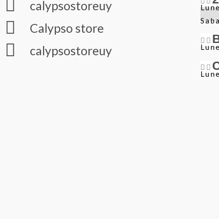
calypsostoreuy
Lune
Sab
Calypso store
Lune
calypsostoreuy
Lune