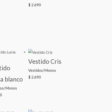
$
2.690
Vestido Cris
tido
Vestidos/Monos
$
2.690
ia blanco
dos/Monos
0