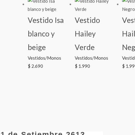
Vestido Isa
Vestido
Ves
blanco y
Hailey
Hai
beige
Verde
Neg
Vestidos/Monos
Vestidos/Monos
Vesti
$
2.690
$
1.990
$
1.99
21 de Setiembre 2613