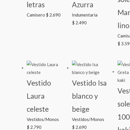
letras
Azurra
Mar
Camisero
$
2.690
Indumentaria
$
2.490
lino
Camis
$
3.59
Vestido
Vestido Isa
Ves
Laura
blanco y
sol
celeste
beige
100
Vestidos/Monos
Vestidos/Monos
$
2.790
$
2.690
kak