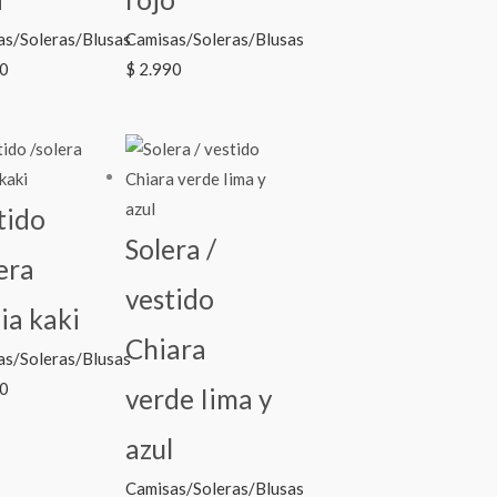
as/Soleras/Blusas
Camisas/Soleras/Blusas
0
$
2.990
tido
Solera /
era
vestido
ia kaki
Chiara
as/Soleras/Blusas
0
verde Iima y
azul
Camisas/Soleras/Blusas