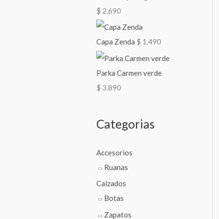
m
m
$
2.690
o
o
Capa Zenda
$
1.490
Parka Carmen verde
$
3.890
Categorias
Accesorios
Ruanas
Calzados
Botas
Zapatos