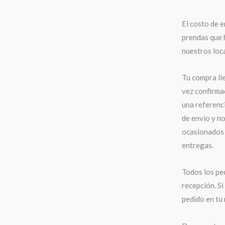
El costo de e
prendas que 
nuestros loca
Tu compra ll
vez confirma
una referenci
de envío y n
ocasionados 
entregas.
Todos los pe
recepción. Si
pedido en tu