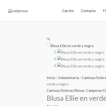
Ir
al
Carrito
Contacto
F
contenido
Blusa
🔍
Ellie
en
verde
y
negro
cantidad
Inicio
/
Indumentaria
/
Camisas/Soler
verde y negro
Camisas/Soleras/Blusas
,
Camperas/C
Blusa Ellie en verd