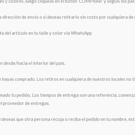
les y colores, luego cliqueás en el botón ‘COMPRAR’ y seguís los pas
 dirección de envío o si deseas retirarlo sin costo por cualquiera de
a del artículo en tu talle y color vía WhatsApp
desde/hacia el interior del país.
e hayas comprado. Los retiros en cualquiera de nuestros locales no t
ado tu pedido. Los tiempos de entrega son una referencia, comenzará
el proveedor de entregas.
i deseas que otra persona recoja o reciba el pedido en tu nombre, és