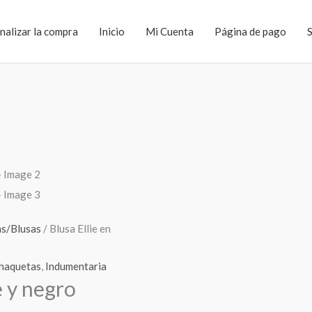
inalizar la compra
Inicio
Mi Cuenta
Página de pago
as/Blusas
/ Blusa Ellie en
haquetas
,
Indumentaria
e y negro