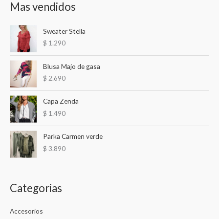
Mas vendidos
c
c
c
a
i
i
Sweater Stella
r
o
o
$
1.290
p
m
m
o
í
á
Blusa Majo de gasa
r
n
x
$
2.690
:
i
i
Capa Zenda
m
m
$
1.490
o
o
Parka Carmen verde
$
3.890
Categorias
Accesorios