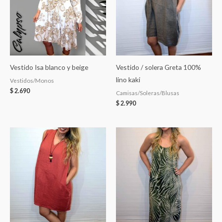
Vestido Isa blanco y beige
Vestido / solera Greta 100%
lino kaki
Vestidos/Monos
$
2.690
Camisas/Soleras/Blusas
$
2.990