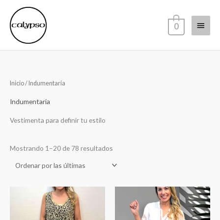
Ir
Menú
al
0
contenido
princi
Sorted
Inicio
/ Indumentaria
by
latest
Indumentaria
Vestimenta para definir tu estilo
Mostrando 1–20 de 78 resultados