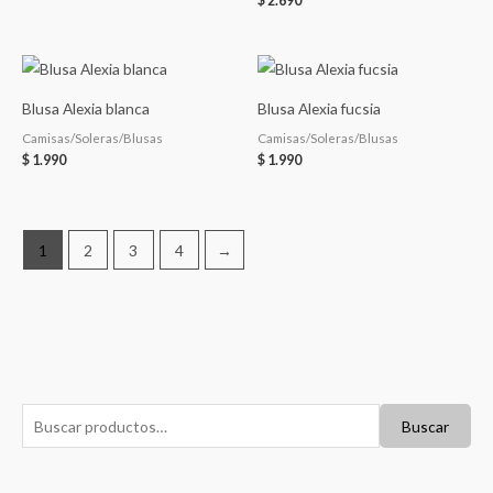
$
2.690
Blusa Alexia blanca
Blusa Alexia fucsia
Camisas/Soleras/Blusas
Camisas/Soleras/Blusas
$
1.990
$
1.990
1
2
3
4
→
B
P
P
Buscar
u
r
r
s
e
e