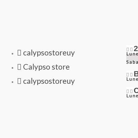
calypsostoreuy
Lune
Sab
Calypso store
Lune
calypsostoreuy
Lune