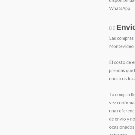
WhatsApp
Envi
Las compras 
Montevideo y 
El costo de e
prendas que 
nuestros loca
Tu compra ll
vez confirma
una referenci
de envío y n
ocasionados 