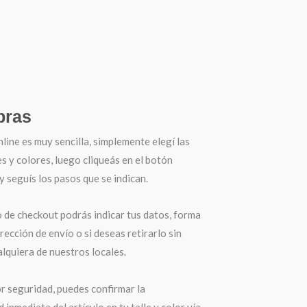
ras
ine es muy sencilla, simplemente elegí las
es y colores, luego cliqueás en el botón
seguís los pasos que se indican.
o de checkout podrás indicar tus datos, forma
irección de envío o si deseas retirarlo sin
lquiera de nuestros locales.
r seguridad, puedes confirmar la
d inmediata del artículo en tu talle y color vía