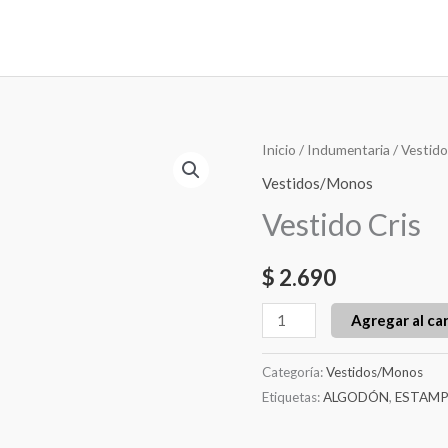
Vestido
Inicio
/
Indumentaria
/
Vestid
Cris
Vestidos/Monos
cantidad
Vestido Cris
$
2.690
Agregar al car
Categoría:
Vestidos/Monos
Etiquetas:
ALGODÓN
,
ESTAM