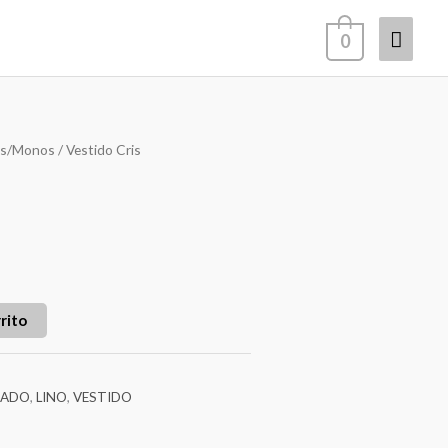
Menú
0
princi
os/Monos
/ Vestido Cris
rito
PADO
,
LINO
,
VESTIDO