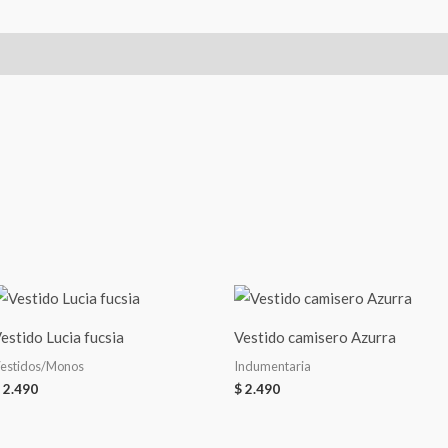
l
Valoraciones (0)
estido Lucia fucsia
Vestido camisero Azurra
estidos/Monos
Indumentaria
2.490
$
2.490