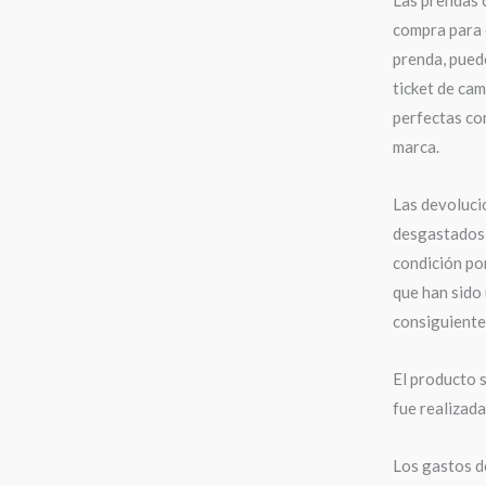
compra para 
prenda, puede
ticket de cam
perfectas con
marca.
Las devoluci
desgastados,
condición po
que han sido 
consiguiente,
El producto s
fue realizad
Los gastos de