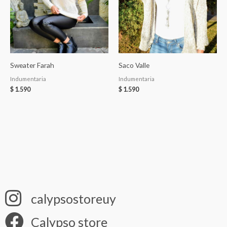
Sweater Farah
Saco Valle
Indumentaria
Indumentaria
$
1.590
$
1.590
calypsostoreuy
Calypso store