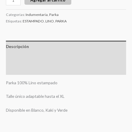
Categorías:
Indumentaria
,
Parka
Etiquetas:
ESTAMPADO
,
LINO
,
PARKA
Descripción
Información adicional
Valoraciones (0)
Parka 100% Lino estampado
Talle único adaptable hasta el XL
Disponible en Blanco, Kaki y Verde