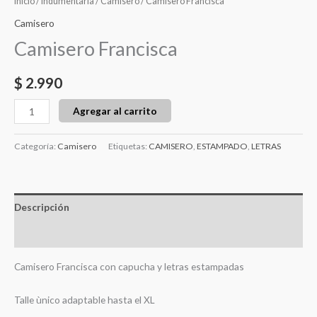
Inicio
/
Indumentaria
/
Camisero
/ Camisero Francisca
Camisero
Camisero Francisca
$
2.990
Agregar al carrito
Categoría:
Camisero
Etiquetas:
CAMISERO
,
ESTAMPADO
,
LETRAS
Descripción
Valoraciones (0)
Camisero Francisca con capucha y letras estampadas
Talle ùnico adaptable hasta el XL