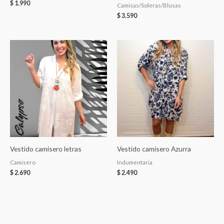
$
1.990
Camisas/Soleras/Blusas
$
3.590
Vestido camisero letras
Vestido camisero Azurra
Camisero
Indumentaria
$
2.690
$
2.490