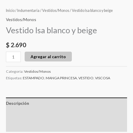
Inicio
/
Indumentaria
/
Vestidos/Monos
/ Vestido Isa blanco y beige
Vestidos/Monos
Vestido Isa blanco y beige
$
2.690
Agregar al carrito
Categoría:
Vestidos/Monos
Etiquetas:
ESTAMPADO
,
MANGA PRINCESA
,
VESTIDO
,
VISCOSA
Descripción
Información adicional
Valoraciones (0)