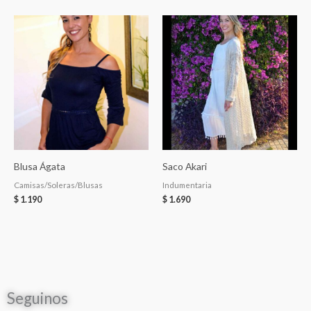
Blusa Ágata
Saco Akari
Camisas/Soleras/Blusas
Indumentaria
$
1.190
$
1.690
Seguinos