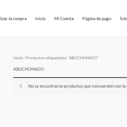
lizar la compra
Inicio
Mi Cuenta
Página de pago
Sob
Inicio
/ Productos etiquetados “ABUCHONADO”
ABUCHONADO
No se encontraron productos que concuerden con la 