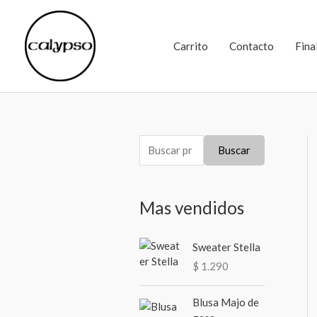
Ir
al
Carrito
Contacto
Fina
contenido
B
Buscar
u
s
Mas vendidos
c
a
Sweater Stella
r
$
1.290
p
o
Blusa Majo de
r