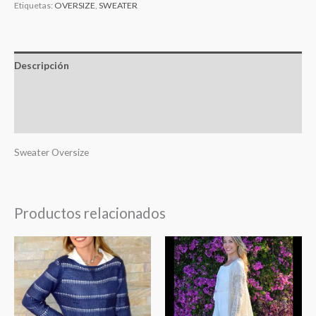
Etiquetas:
OVERSIZE
,
SWEATER
Descripción
Información adicional
Valoraciones (0)
Sweater Oversize
Productos relacionados