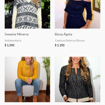
Sweater Minerva
Blusa Ágata
Indumentaria
Camisas/Soleras/Blusas
$
1.390
$
1.190