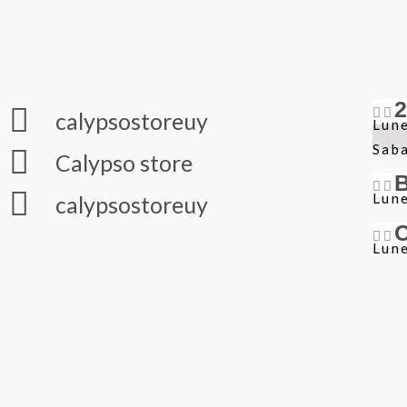
calypsostoreuy
Lune
Sab
Calypso store
Lune
calypsostoreuy
Lune