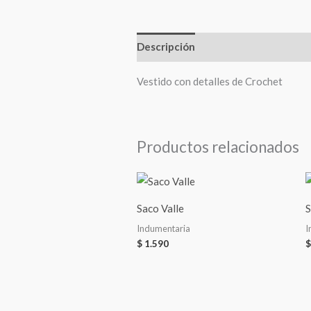
Descripción
Valoraciones (0)
Vestido con detalles de Crochet
Productos relacionados
Saco Valle
S
Indumentaria
I
$
1.590
$