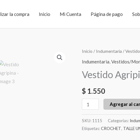
lizar la compra
Inicio
Mi Cuenta
Página de pago
Sob
Vestido
Inicio
/
Indumentaria
/
Vestid
Agripina
Indumentaria
,
Vestidos/Mo
cantidad
Vestido Agrip
$
1.550
Agregar al car
SKU:
1115
Categorías:
Indum
Etiquetas:
CROCHET
,
TALLE U