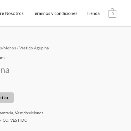
re Nosotros
Términos y condiciones
Tienda
0
os/Monos
/ Vestido Agripina
nos
ina
rito
entaria
,
Vestidos/Monos
NICO
,
VESTIDO