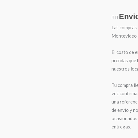
Envi
Las compras 
Montevideo y 
El costo de e
prendas que 
nuestros loca
Tu compra ll
vez confirma
una referenci
de envío y n
ocasionados 
entregas.