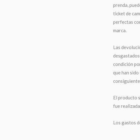
prenda, puede
ticket de cam
perfectas con
marca.
Las devoluci
desgastados,
condición po
que han sido 
consiguiente,
El producto s
fue realizad
Los gastos de