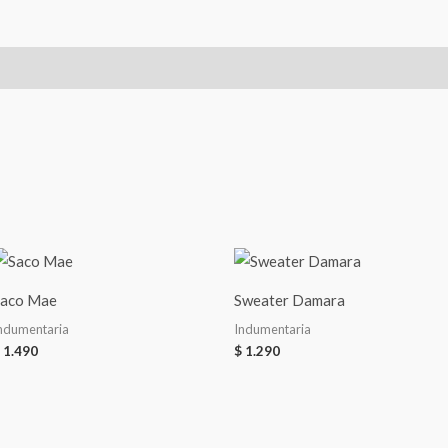
aco Mae
Sweater Damara
ndumentaria
Indumentaria
1.490
$
1.290