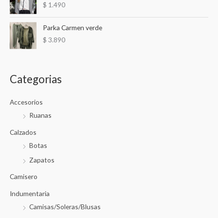
$
1.490
o
o
Parka Carmen verde
$
3.890
Categorias
Accesorios
Ruanas
Calzados
Botas
Zapatos
Camisero
Indumentaria
Camisas/Soleras/Blusas