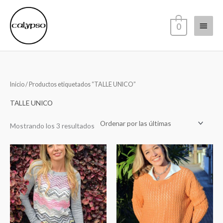
Ir
Menú
al
0
contenido
princi
Sorted
Inicio
/ Productos etiquetados “TALLE UNICO”
by
latest
TALLE UNICO
Mostrando los 3 resultados