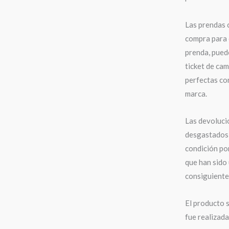
Las prendas 
compra para 
prenda, puede
ticket de cam
perfectas con
marca.
Las devoluci
desgastados,
condición po
que han sido 
consiguiente,
El producto s
fue realizad