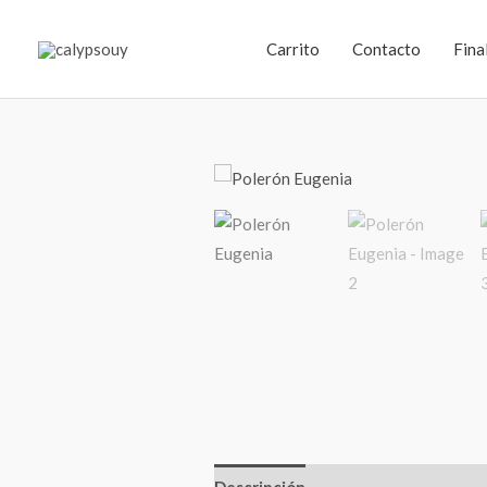
Ir
al
Carrito
Contacto
Fina
contenido
Descripción
Información adiciona