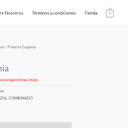
re Nosotros
Términos y condiciones
Tienda
0
nes
/ Polerón Eugenia
nia
le porque no hay stock.
nes
AZUL
,
COMBINADO