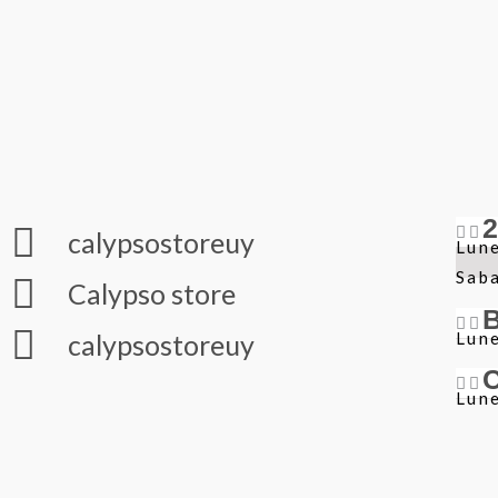
calypsostoreuy
Lune
Sab
Calypso store
Lune
calypsostoreuy
Lune