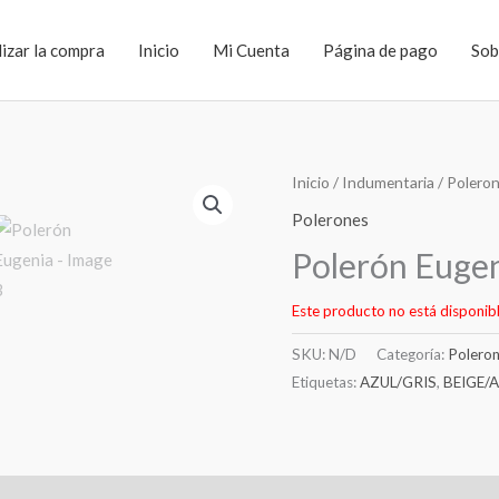
lizar la compra
Inicio
Mi Cuenta
Página de pago
Sob
Inicio
/
Indumentaria
/
Polero
Polerones
Polerón Euge
Este producto no está disponib
SKU:
N/D
Categoría:
Polero
Etiquetas:
AZUL/GRIS
,
BEIGE/
l
Valoraciones (0)