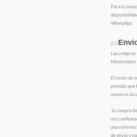
Para tu mayo
disponibilida
WhatsApp
Envi
Las compras 
Montevideo y 
El costo de e
prendas que 
nuestros loca
Tu compra ll
vez confirma
una referenci
de envío y n