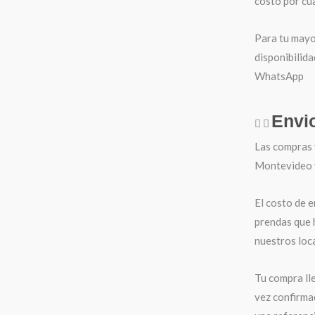
costo por cua
Para tu mayo
disponibilida
WhatsApp
Envi
Las compras 
Montevideo y 
El costo de e
prendas que 
nuestros loca
Tu compra ll
vez confirma