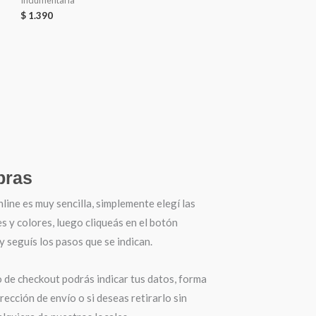
Indumentaria
$
1.390
ras
ine es muy sencilla, simplemente elegí las
es y colores, luego cliqueás en el botón
seguís los pasos que se indican.
o de checkout podrás indicar tus datos, forma
irección de envío o si deseas retirarlo sin