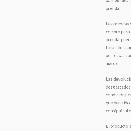
país puedes e
prenda.
Las prendas 
compra para 
prenda, puede
ticket de cam
perfectas con
marca.
Las devoluci
desgastados,
condición po
que han sido 
consiguiente,
El producto s