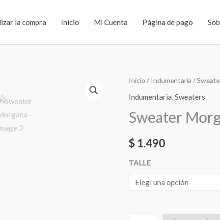
lizar la compra
Inicio
Mi Cuenta
Página de pago
Sob
Sweater
Inicio
/
Indumentaria
/
Sweate
Morgana
Indumentaria
,
Sweaters
cantidad
Sweater Mor
$
1.490
TALLE