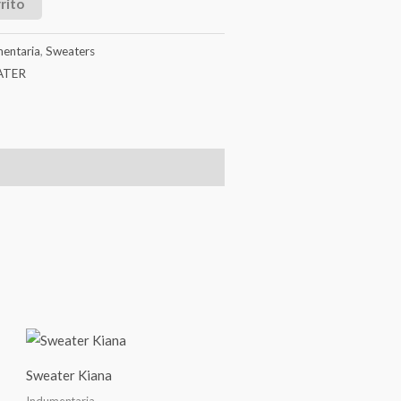
rito
entaria
,
Sweaters
ATER
Sweater Kiana