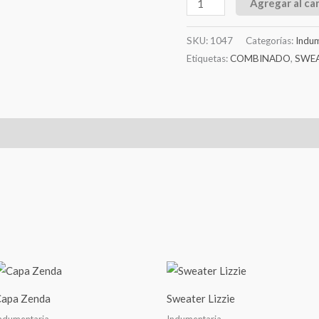
Agregar al car
SKU:
1047
Categorías:
Indum
Etiquetas:
COMBINADO
,
SWE
l
Valoraciones (0)
apa Zenda
Sweater Lizzie