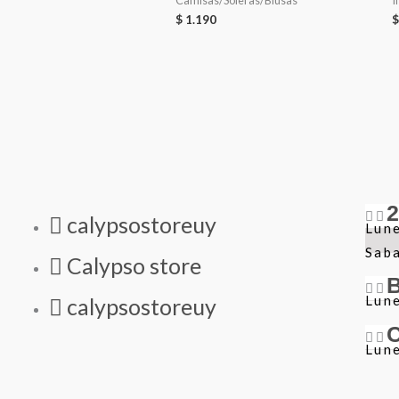
Camisas/Soleras/Blusas
I
$
1.190
$
calypsostoreuy
Lune
Sab
Calypso store
Lune
calypsostoreuy
Lune