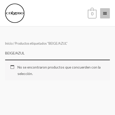
Ir
Menú
al
0
contenido
princi
Inicio
/ Productos etiquetados “BEIGE/AZUL”
BEIGE/AZUL
No se encontraron productos que concuerden con la
selección.