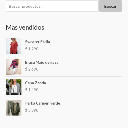
B
Buscar
u
s
Mas vendidos
c
a
Sweater Stella
r
$
1.290
p
o
Blusa Majo de gasa
r
$
2.690
:
Capa Zenda
$
1.490
Parka Carmen verde
$
3.890