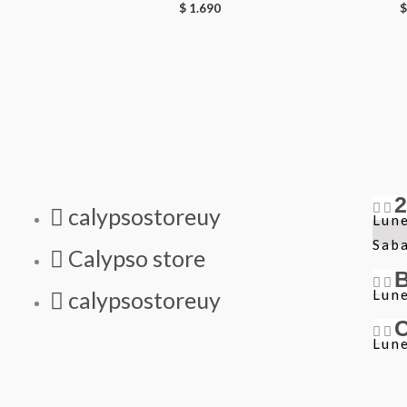
$
1.690
$
calypsostoreuy
Lune
Sab
Calypso store
Lune
calypsostoreuy
Lune