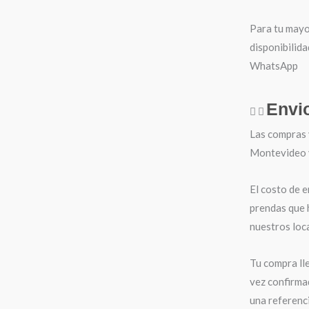
Para tu mayo
disponibilida
WhatsApp
Envi
Las compras 
Montevideo y 
El costo de e
prendas que 
nuestros loca
Tu compra ll
vez confirma
una referenci