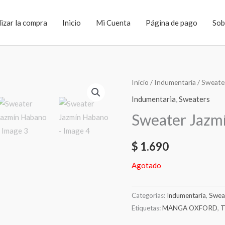
lizar la compra
Inicio
Mi Cuenta
Página de pago
Sob
Inicio
/
Indumentaria
/
Sweate
Indumentaria
,
Sweaters
Sweater Jazm
$
1.690
Agotado
Categorías:
Indumentaria
,
Swea
Etiquetas:
MANGA OXFORD
,
T