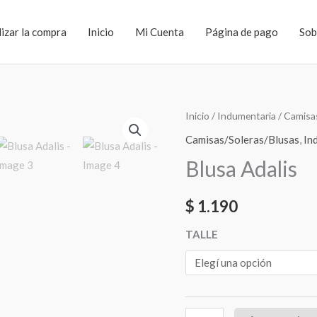
lizar la compra
Inicio
Mi Cuenta
Página de pago
Sob
Blusa
Inicio
/
Indumentaria
/
Camisa
Adalis
Camisas/Soleras/Blusas
,
In
cantidad
Blusa Adalis
$
1.190
TALLE