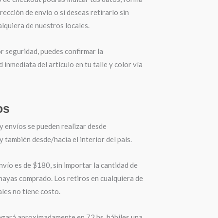
irección de envío o si deseas retirarlo sin
lquiera de nuestros locales.
r seguridad, puedes confirmar la
d inmediata del artículo en tu talle y color vía
os
y envíos se pueden realizar desde
también desde/hacia el interior del país.
nvío es de $180, sin importar la cantidad de
hayas comprado. Los retiros en cualquiera de
les no tiene costo.
egará aproximadamente en 72 hs. hábiles una