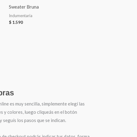
Sweater Bruna
Indumentaria
$
1.590
ras
ine es muy sencilla, simplemente elegí las
es y colores, luego cliqueás en el botón
seguís los pasos que se indican.
o de checkout podrás indicar tus datos, forma