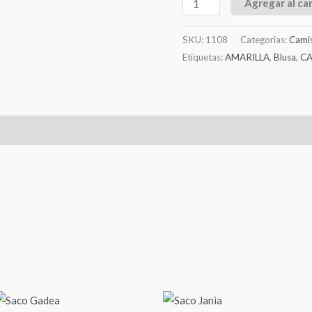
Agregar al car
SKU:
1108
Categorías:
Camis
Etiquetas:
AMARILLA
,
Blusa
,
C
l
Valoraciones (0)