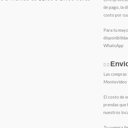
de pago, la d
costo por cua
Para tu mayo
disponibilida
WhatsApp
Envi
Las compras 
Montevideo y 
El costo de e
prendas que 
nuestros loca
Tu compra ll