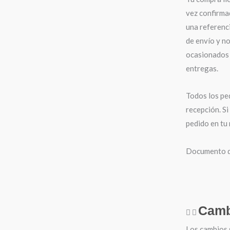
vez confirma
una referenci
de envío y n
ocasionados 
entregas.
Todos los pe
recepción. Si
pedido en tu
Documento de
Camb
Los cambios 