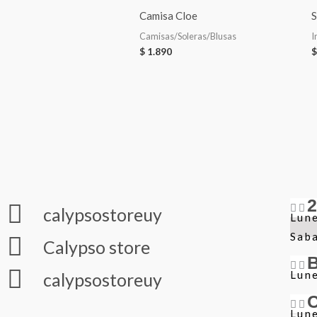
Camisa Cloe
S
Camisas/Soleras/Blusas
I
$
1.890
$
calypsostoreuy
Lune
Sab
Calypso store
Lune
calypsostoreuy
Lune