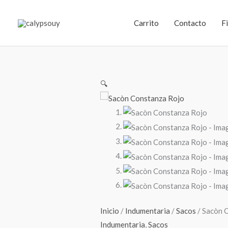
Ir
al
Carrito
Contacto
F
contenido
🔍
Inicio
/
Indumentaria
/
Sacos
/ Sacòn 
Indumentaria
,
Sacos