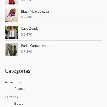
p
m
m
o
í
á
Blusa Majo de gasa
r
n
x
$
2.690
:
i
i
Capa Zenda
m
m
$
1.490
o
o
Parka Carmen verde
$
3.890
Categorias
Accesorios
Ruanas
Calzados
Botas