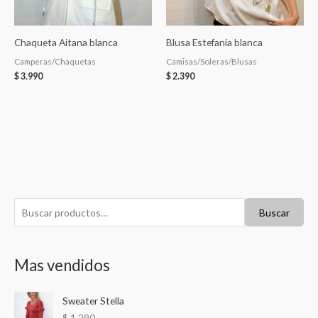
Chaqueta Aitana blanca
Blusa Estefanía blanca
Camperas/Chaquetas
Camisas/Soleras/Blusas
$
3.990
$
2.390
B
P
P
Buscar
u
r
r
s
e
e
Mas vendidos
c
c
c
a
i
i
Sweater Stella
r
o
o
$
1.290