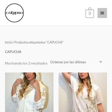
Ir
Menú
al
0
contenido
princi
Sorted
Inicio
/ Productos etiquetados “CAPUCHA”
by
latest
CAPUCHA
Mostrando los 2 resultados