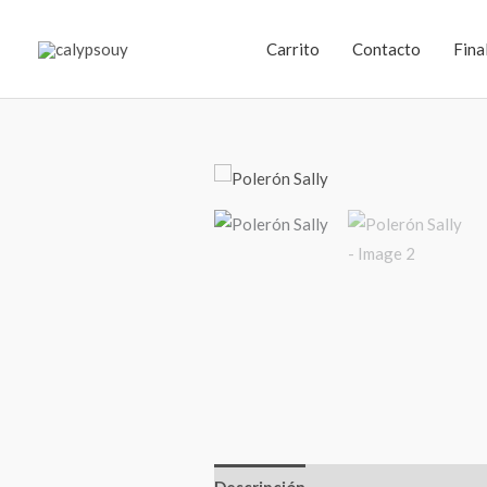
Ir
al
Carrito
Contacto
Fina
contenido
Descripción
Información adiciona