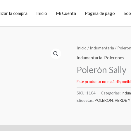
lizar la compra
Inicio
Mi Cuenta
Página de pago
Sob
Inicio
/
Indumentaria
/
Polero
Indumentaria
,
Polerones
Polerón Sally
Este producto no está disponib
SKU:
1104
Categorías:
Indum
Etiquetas:
POLERON
,
VERDE Y
l
Valoraciones (0)