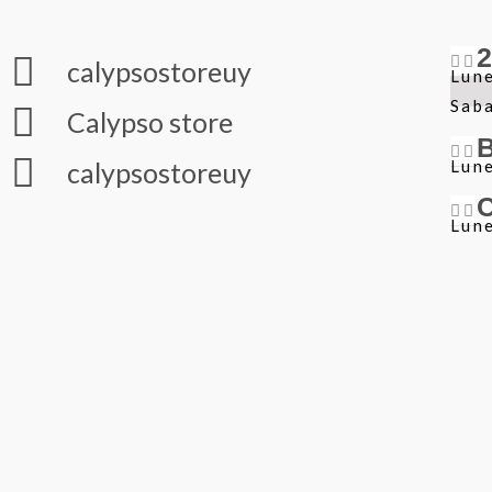
calypsostoreuy
Lune
Sab
Calypso store
Lune
calypsostoreuy
Lune