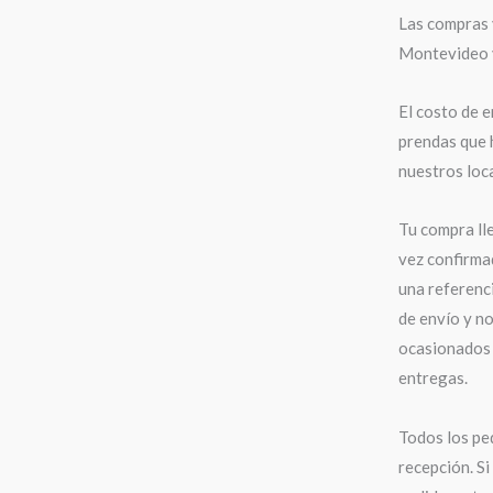
Las compras 
Montevideo y 
El costo de e
prendas que 
nuestros loca
Tu compra ll
vez confirma
una referenci
de envío y n
ocasionados 
entregas.
Todos los pe
recepción. Si