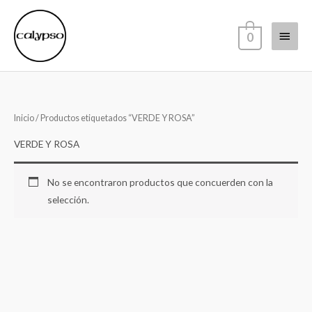
Ir
Menú
al
0
contenido
princi
Inicio
/ Productos etiquetados “VERDE Y ROSA”
VERDE Y ROSA
No se encontraron productos que concuerden con la
selección.