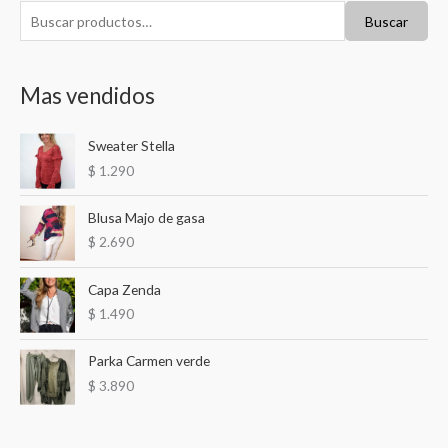
B
Buscar
u
s
Mas vendidos
c
a
Sweater Stella
r
$
1.290
p
o
Blusa Majo de gasa
r
$
2.690
:
Capa Zenda
$
1.490
Parka Carmen verde
$
3.890