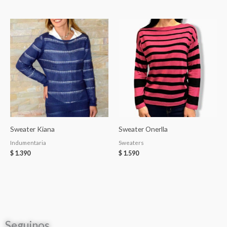
Sweater Kiana
Sweater Onerlla
Indumentaria
Sweaters
$
1.390
$
1.590
Seguinos