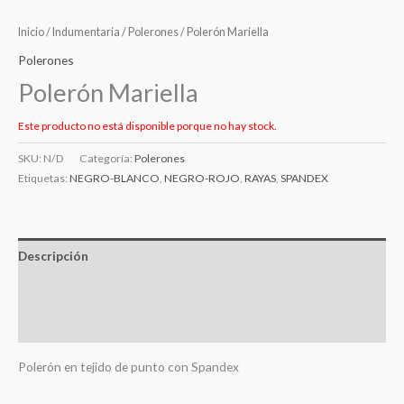
Inicio
/
Indumentaria
/
Polerones
/ Polerón Mariella
Polerones
Polerón Mariella
Este producto no está disponible porque no hay stock.
SKU:
N/D
Categoría:
Polerones
Etiquetas:
NEGRO-BLANCO
,
NEGRO-ROJO
,
RAYAS
,
SPANDEX
Descripción
Información adicional
Valoraciones (0)
Polerón en tejido de punto con Spandex