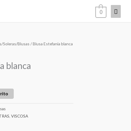
Menú
0
princi
s/Soleras/Blusas
/ Blusa Estefanía blanca
a blanca
rito
sas
TRAS
,
VISCOSA