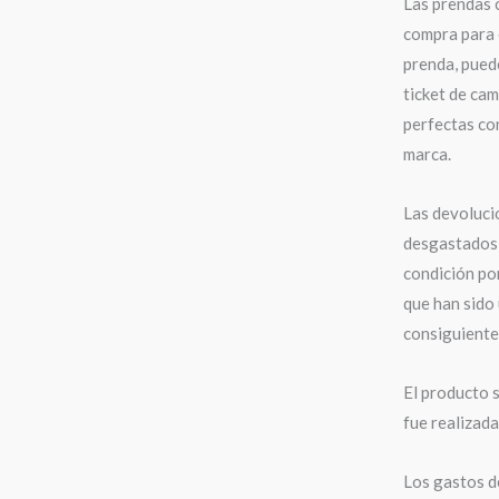
Las prendas 
compra para 
prenda, puede
ticket de cam
perfectas con
marca.
Las devoluci
desgastados,
condición po
que han sido 
consiguiente,
El producto s
fue realizad
Los gastos de