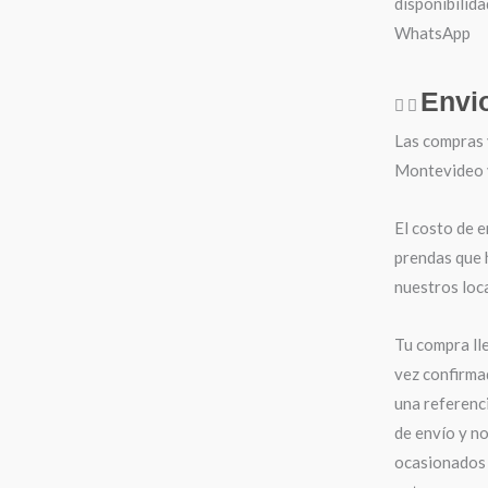
disponibilida
WhatsApp
Envi
Las compras 
Montevideo y 
El costo de e
prendas que 
nuestros loca
Tu compra ll
vez confirma
una referenci
de envío y n
ocasionados 