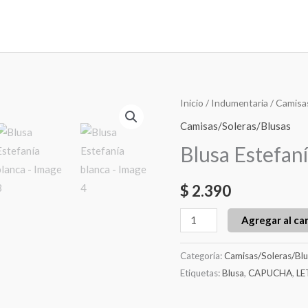
Blusa
Inicio
/
Indumentaria
/
Camisa
Estefanía
Camisas/Soleras/Blusas
blanca
Blusa Estefaní
cantidad
$
2.390
Agregar al car
Categoría:
Camisas/Soleras/Blu
Etiquetas:
Blusa
,
CAPUCHA
,
LE