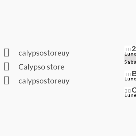
calypsostoreuy
Lune
Sab
Calypso store
Lune
calypsostoreuy
Lune