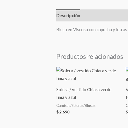
Descripción
Valoraciones (0)
Blusa en Viscosa con capucha y letras 
Productos relacionados
Solera / vestido Chiara verde
V
Iima y azul
f
Camisas/Soleras/Blusas
C
$
2.690
$