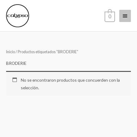
Ir
Menú
al
0
contenido
princi
Inicio
/ Productos etiquetados “BRODERIE”
BRODERIE
No se encontraron productos que concuerden con la
selección.