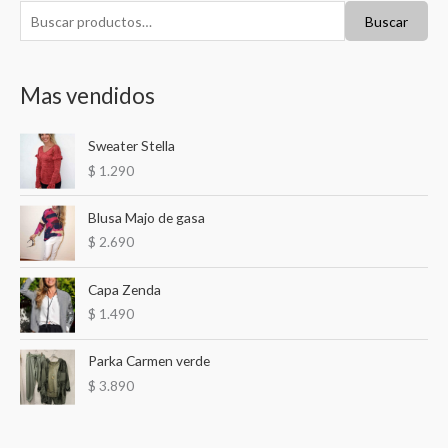
B
Buscar
u
s
Mas vendidos
c
a
Sweater Stella
r
$
1.290
p
o
Blusa Majo de gasa
r
$
2.690
:
Capa Zenda
$
1.490
Parka Carmen verde
$
3.890