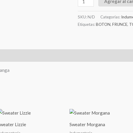
Agregar al car
SKU:
N/D
Categorías:
Indume
Etiquetas:
BOTON
,
FRUNCE
,
T
l
Valoraciones (0)
manga
weater Lizzie
Sweater Morgana