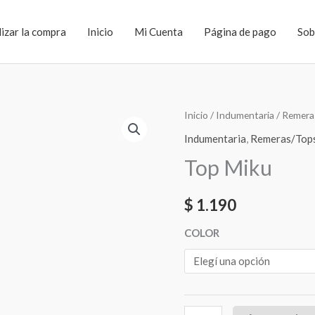
lizar la compra
Inicio
Mi Cuenta
Página de pago
Sob
Top
Inicio
/
Indumentaria
/
Remera
Miku
Indumentaria
,
Remeras/Top
cantidad
Top Miku
$
1.190
COLOR