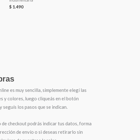
Indumentaria
$
1.490
ras
ine es muy sencilla, simplemente elegí las
es y colores, luego cliqueás en el botón
seguís los pasos que se indican.
o de checkout podrás indicar tus datos, forma
irección de envío o si deseas retirarlo sin