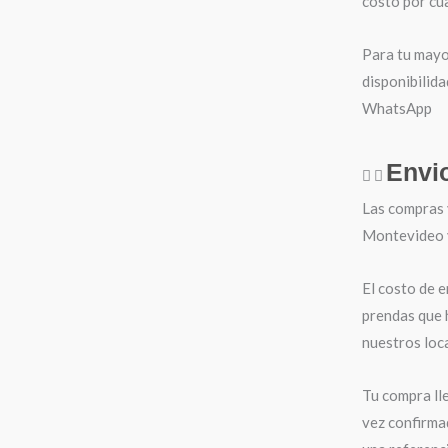
costo por cua
Para tu mayo
disponibilida
WhatsApp
Envi
Las compras 
Montevideo y 
El costo de e
prendas que 
nuestros loca
Tu compra ll
vez confirma