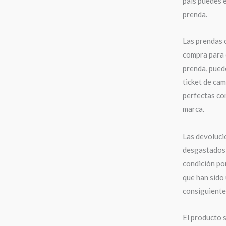
país puedes e
prenda.
Las prendas 
compra para 
prenda, puede
ticket de cam
perfectas con
marca.
Las devoluci
desgastados,
condición po
que han sido 
consiguiente,
El producto s