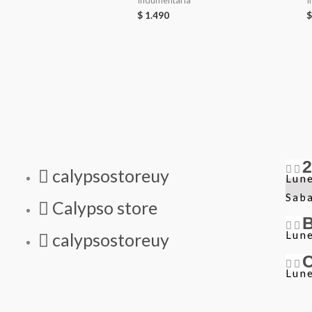
Indumentaria
I
$
1.490
$
calypsostoreuy
Lune
Sab
Calypso store
Lune
calypsostoreuy
Lune