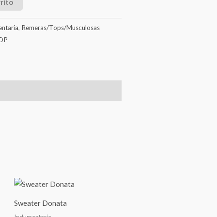
rito
ntaria
,
Remeras/Tops/Musculosas
OP
Sweater Donata