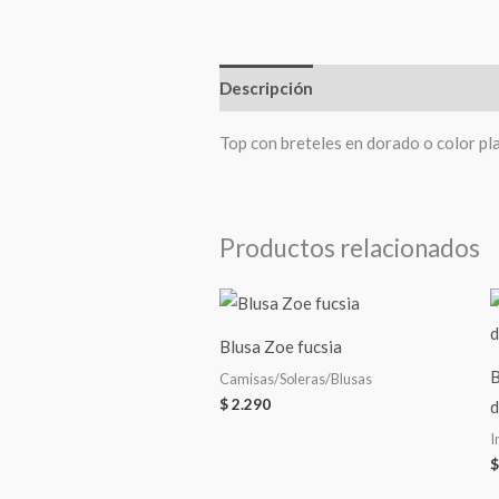
Descripción
Valoraciones (0)
Top con breteles en dorado o color pl
Productos relacionados
Blusa Zoe fucsia
B
Camisas/Soleras/Blusas
$
2.290
d
I
$