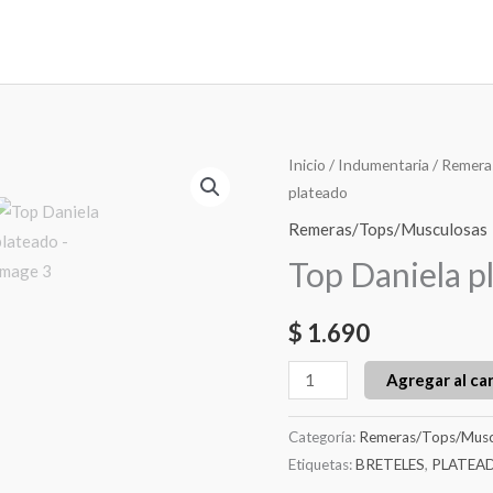
Top
Inicio
/
Indumentaria
/
Remera
plateado
Daniela
plateado
Remeras/Tops/Musculosas
cantidad
Top Daniela p
$
1.690
Agregar al car
Categoría:
Remeras/Tops/Musc
Etiquetas:
BRETELES
,
PLATEA