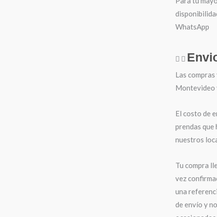
Para tu mayo
disponibilida
WhatsApp
Envi
Las compras 
Montevideo y 
El costo de e
prendas que 
nuestros loca
Tu compra ll
vez confirma
una referenci
de envío y n