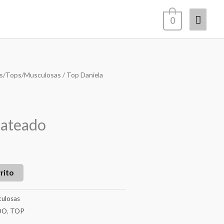
Menú
0
princi
s/Tops/Musculosas
/ Top Daniela
lateado
rito
ulosas
DO
,
TOP