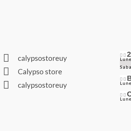
calypsostoreuy
Lune
Sab
Calypso store
Lune
calypsostoreuy
Lune