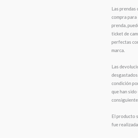
Las prendas 
compra para 
prenda, puede
ticket de cam
perfectas con
marca.
Las devoluci
desgastados,
condición po
que han sido 
consiguiente,
El producto s
fue realizad