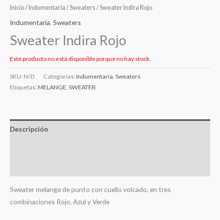
Inicio
/
Indumentaria
/
Sweaters
/ Sweater Indira Rojo
Indumentaria
,
Sweaters
Sweater Indira Rojo
Este producto no está disponible porque no hay stock.
SKU:
N/D
Categorías:
Indumentaria
,
Sweaters
Etiquetas:
MELANGE
,
SWEATER
Descripción
Información adicional
Valoraciones (0)
Sweater melange de punto con cuello volcado, en tres
combinaciones Rojo, Azul y Verde