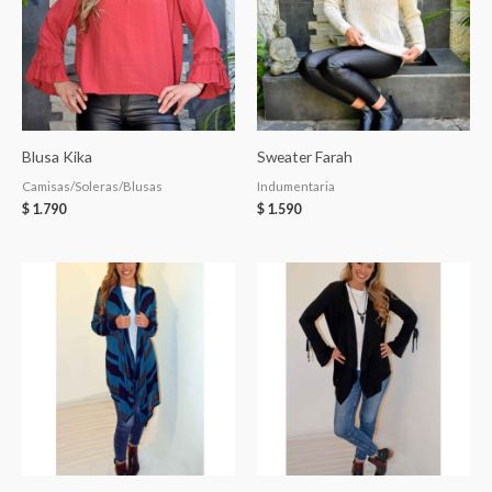
Blusa Kika
Sweater Farah
Camisas/Soleras/Blusas
Indumentaria
$
1.790
$
1.590