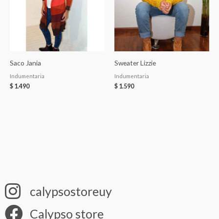
Saco Jania
Sweater Lizzie
Indumentaria
Indumentaria
$
1.490
$
1.590
calypsostoreuy
Calypso store