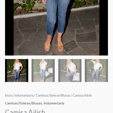
Inicio
/
Indumentaria
/
Camisas/Soleras/Blusas
/ Camisa Ailish
Camisas/Soleras/Blusas
,
Indumentaria
Camisa Ailish