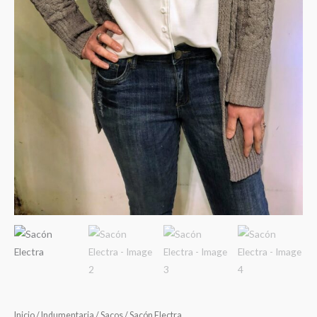
Inicio
/
Indumentaria
/
Sacos
/ Sacón Electra