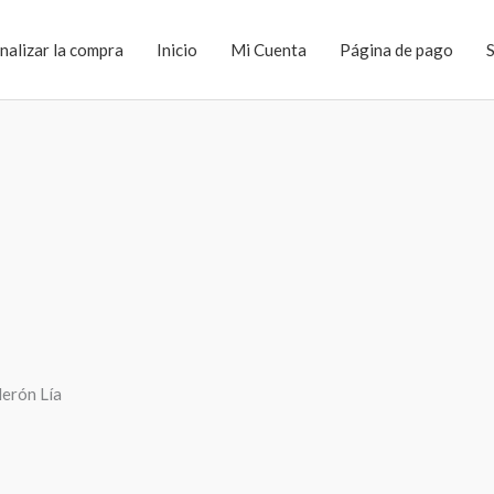
inalizar la compra
Inicio
Mi Cuenta
Página de pago
lerón Lía