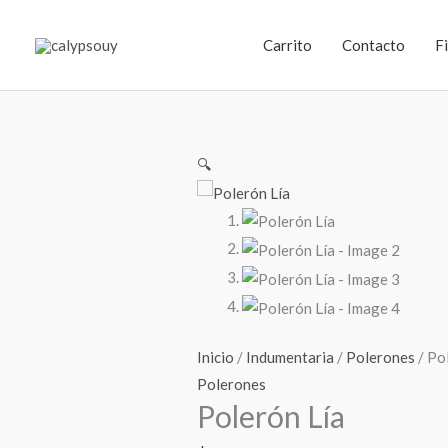
Ir
al
Carrito
Contacto
F
contenido
🔍
Inicio
/
Indumentaria
/
Polerones
/ Po
Polerones
Polerón Lía