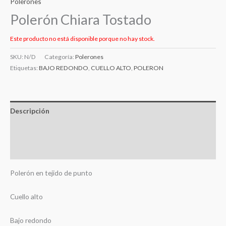
Polerones
Polerón Chiara Tostado
Este producto no está disponible porque no hay stock.
SKU:
N/D
Categoría:
Polerones
Etiquetas:
BAJO REDONDO
,
CUELLO ALTO
,
POLERON
Descripción
Información adicional
Valoraciones (0)
Polerón en tejido de punto
Cuello alto
Bajo redondo