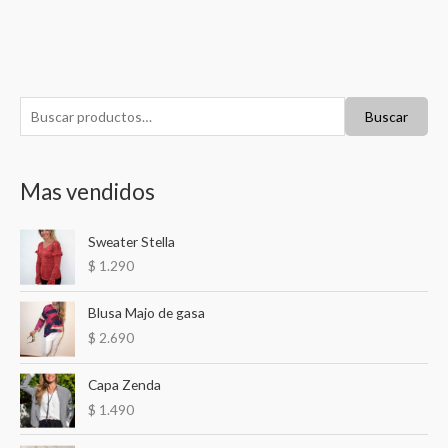
B
P
P
Buscar
u
r
r
s
e
e
Mas vendidos
c
c
c
a
i
i
Sweater Stella
r
o
o
$
1.290
p
m
m
o
í
á
Blusa Majo de gasa
r
n
x
$
2.690
:
i
i
Capa Zenda
m
m
$
1.490
o
o