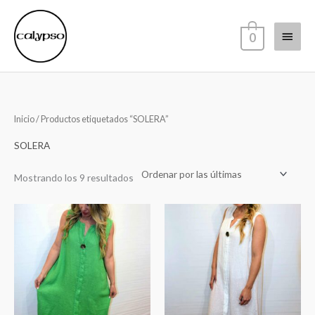
Ir
Menú
al
0
contenido
princi
Sorted
Inicio
/ Productos etiquetados “SOLERA”
by
latest
SOLERA
Mostrando los 9 resultados