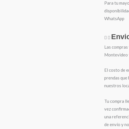
Para tu mayo
disponibilida
WhatsApp
Envi
Las compras 
Montevideo y 
El costo de e
prendas que 
nuestros loca
Tu compra ll
vez confirma
una referenci
de envío y n