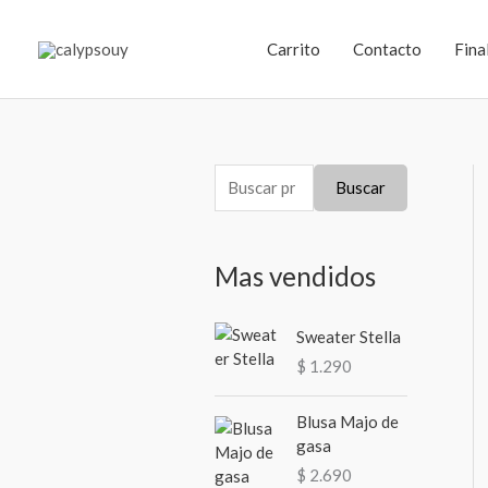
Ir
al
Carrito
Contacto
Fina
contenido
B
Buscar
u
s
Mas vendidos
c
a
Sweater Stella
r
$
1.290
p
o
Blusa Majo de
r
gasa
:
$
2.690