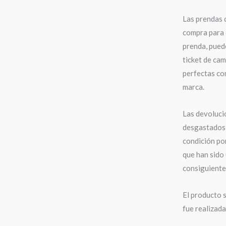
Las prendas 
compra para 
prenda, puede
ticket de cam
perfectas con
marca.
Las devoluci
desgastados,
condición po
que han sido 
consiguiente,
El producto s
fue realizad