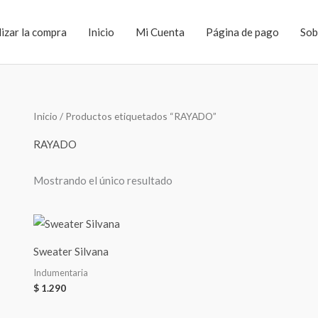
lizar la compra
Inicio
Mi Cuenta
Página de pago
Sob
Inicio
/ Productos etiquetados “RAYADO”
RAYADO
Mostrando el único resultado
Sweater Silvana
Indumentaria
$
1.290