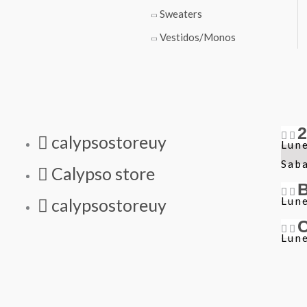
Sweaters
Vestidos/Monos
calypsostoreuy
Lune
Sab
Calypso store
Lune
calypsostoreuy
Lune