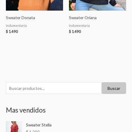
Sweater Donata
Sweater Oriana
Indumentaria
Indumentaria
$
1.490
$
1.490
B
Buscar
u
s
Mas vendidos
c
a
Sweater Stella
r
$
1.290