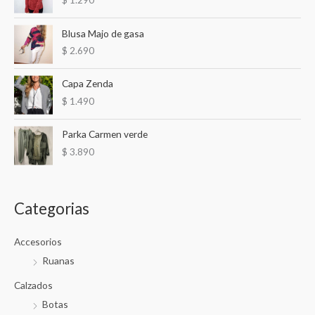
p
o
Blusa Majo de gasa
r
$
2.690
:
Capa Zenda
$
1.490
Parka Carmen verde
$
3.890
Categorias
Accesorios
Ruanas
Calzados
Botas