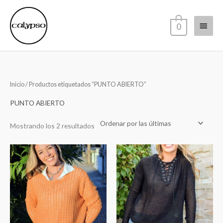
Ir
Menú
al
0
contenido
princi
Sorted
Inicio
/ Productos etiquetados “PUNTO ABIERTO”
by
latest
PUNTO ABIERTO
Mostrando los 2 resultados