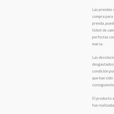
Las prendas 
compra para 
prenda, puede
ticket de cam
perfectas con
marca.
Las devoluci
desgastados,
condición po
que han sido 
consiguiente,
El producto s
fue realizad