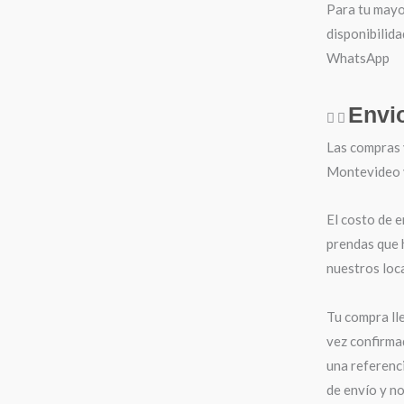
Para tu mayo
disponibilida
WhatsApp
Envi
Las compras 
Montevideo y 
El costo de e
prendas que 
nuestros loca
Tu compra ll
vez confirma
una referenci
de envío y n