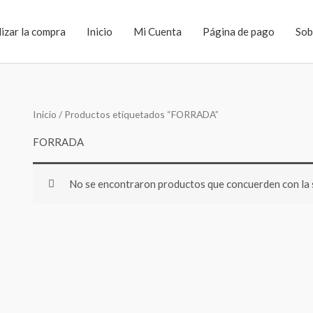
lizar la compra
Inicio
Mi Cuenta
Página de pago
Sob
Inicio
/ Productos etiquetados “FORRADA”
FORRADA
No se encontraron productos que concuerden con la 