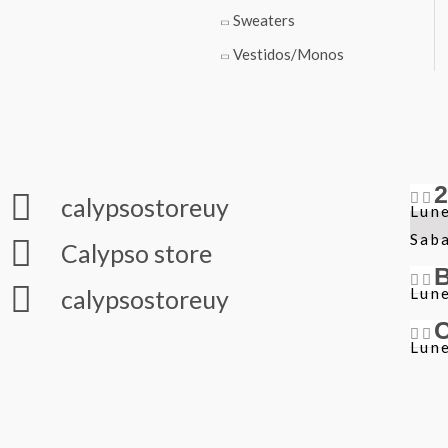
Sweaters
Vestidos/Monos
calypsostoreuy
Lune
Sab
Calypso store
Lune
calypsostoreuy
Lune