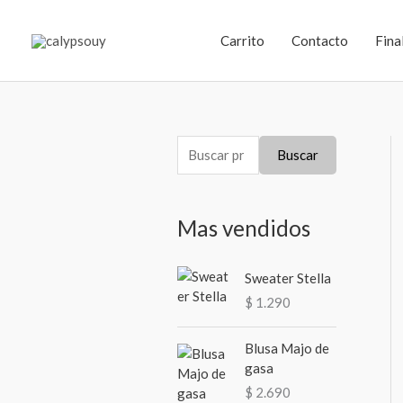
Ir
al
Carrito
Contacto
Fina
contenido
B
Buscar
u
s
Mas vendidos
c
a
Sweater Stella
r
$
1.290
p
o
Blusa Majo de
r
gasa
:
$
2.690