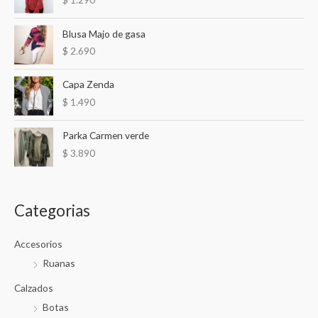
p
o
Blusa Majo de gasa
r
$
2.690
:
Capa Zenda
$
1.490
Parka Carmen verde
$
3.890
Categorias
Accesorios
Ruanas
Calzados
Botas