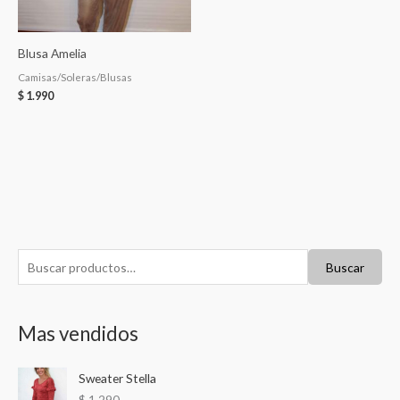
Blusa Amelia
Camisas/Soleras/Blusas
$
1.990
B
Buscar
u
s
Mas vendidos
c
a
Sweater Stella
r
$
1.290