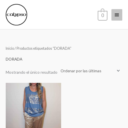
Ir
Menú
al
0
contenido
princi
Inicio
/ Productos etiquetados “DORADA”
DORADA
Mostrando el único resultado