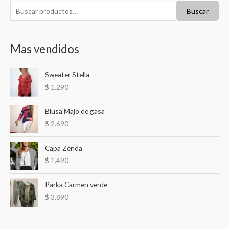
B
Buscar
u
s
Mas vendidos
c
a
Sweater Stella
r
$
1.290
p
o
Blusa Majo de gasa
r
$
2.690
:
Capa Zenda
$
1.490
Parka Carmen verde
$
3.890