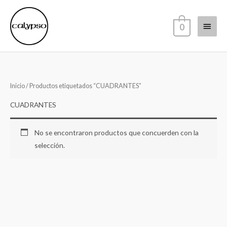
Ir
Menú
al
0
contenido
princi
Inicio
/ Productos etiquetados “CUADRANTES”
CUADRANTES
No se encontraron productos que concuerden con la
selección.