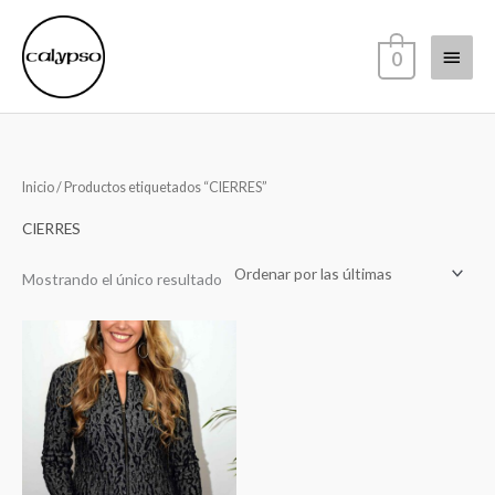
Ir
Menú
al
0
contenido
princi
Inicio
/ Productos etiquetados “CIERRES”
CIERRES
Mostrando el único resultado