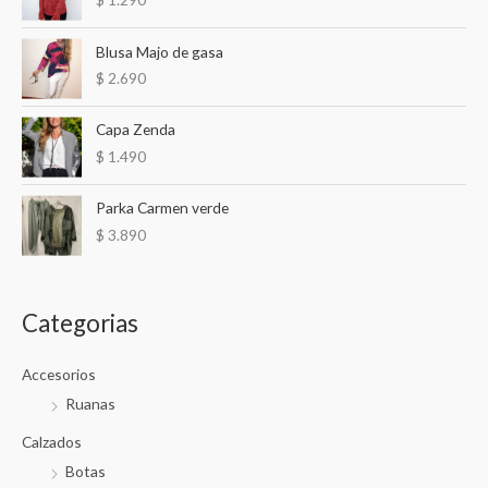
p
o
Blusa Majo de gasa
r
$
2.690
:
Capa Zenda
$
1.490
Parka Carmen verde
$
3.890
Categorias
Accesorios
Ruanas
Calzados
Botas