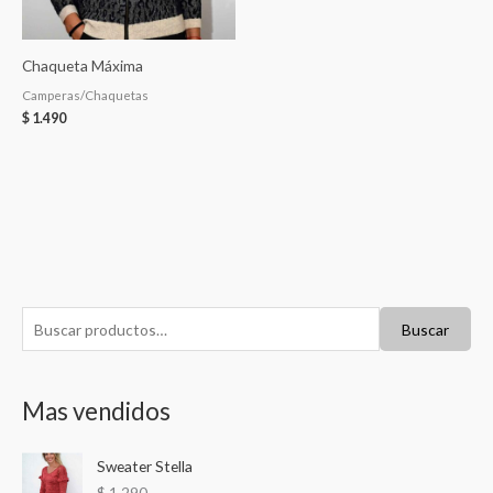
Chaqueta Máxima
Camperas/Chaquetas
$
1.490
B
Buscar
u
s
Mas vendidos
c
a
Sweater Stella
r
$
1.290