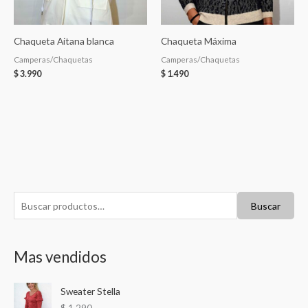
Chaqueta Aitana blanca
Chaqueta Máxima
Camperas/Chaquetas
Camperas/Chaquetas
$
3.990
$
1.490
B
P
P
Buscar
u
r
r
s
e
e
Mas vendidos
c
c
c
a
i
i
Sweater Stella
r
o
o
$
1.290