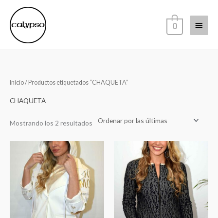
Ir
Menú
al
0
contenido
princi
Sorted
Inicio
/ Productos etiquetados “CHAQUETA”
by
latest
CHAQUETA
Mostrando los 2 resultados