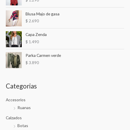
p
m
m
o
í
á
Blusa Majo de gasa
r
n
x
$
2.690
:
i
i
Capa Zenda
m
m
$
1.490
o
o
Parka Carmen verde
$
3.890
Categorias
Accesorios
Ruanas
Calzados
Botas