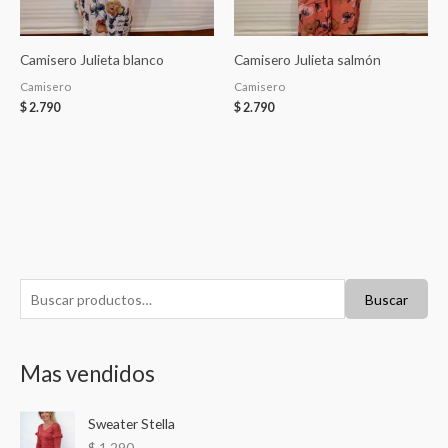
Camisero Julieta blanco
Camisero Julieta salmón
Camisero
Camisero
$
2.790
$
2.790
B
Buscar
u
s
Mas vendidos
c
a
Sweater Stella
r
$
1.290