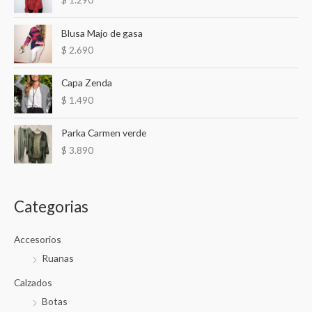
p
o
Blusa Majo de gasa
r
$
2.690
:
Capa Zenda
$
1.490
Parka Carmen verde
$
3.890
Categorias
Accesorios
Ruanas
Calzados
Botas