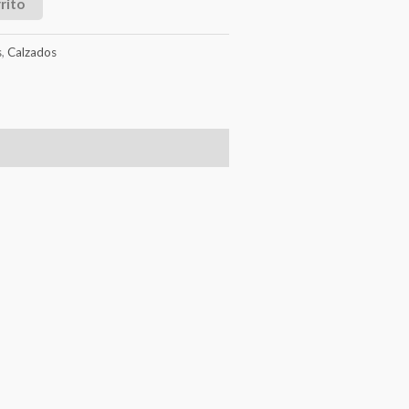
rito
s
,
Calzados