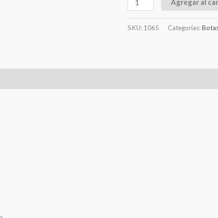
Agregar al car
SKU:
1065
Categorías:
Bota
l
Valoraciones (0)