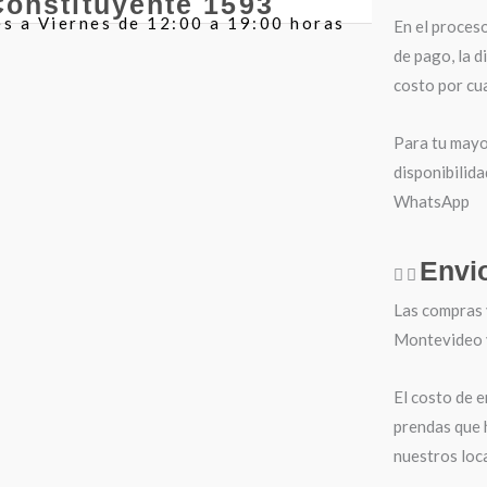
Constituyente 1593
s a Viernes de 12:00 a 19:00 horas
En el proces
de pago, la d
costo por cua
Para tu mayo
disponibilida
WhatsApp
Envi
Las compras 
Montevideo y 
El costo de e
prendas que 
nuestros loca