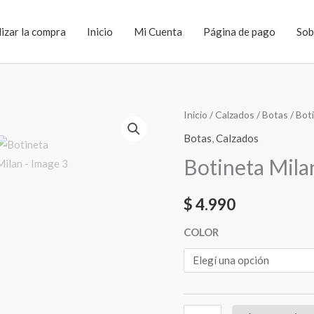
lizar la compra
Inicio
Mi Cuenta
Página de pago
Sob
Botineta
Inicio
/
Calzados
/
Botas
/ Bot
Milan
Botas
,
Calzados
cantidad
Botineta Mila
$
4.990
COLOR