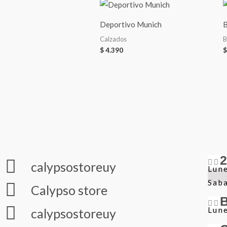
Deportivo Munich
B
Calzados
B
$
4.390
$
calypsostoreuy
Lune
Sab
Calypso store
Lune
calypsostoreuy